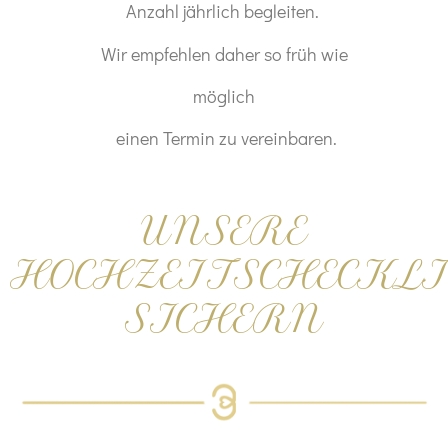
Anzahl
jährlich
begleiten.
Wir empfe
hlen
daher
so
früh
wie
möglich
einen
Termin
zu vereinb
aren.
UNS
ER
E
HO
CHZEITSC
HECKLI
SICHERN