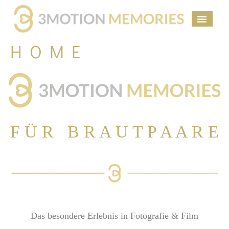
HOME
F Ü R B R A U T P A A R E
Das besondere Erlebnis in Fotografie & Film