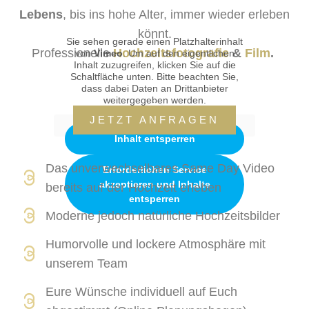
Lebens
, bis ins hohe Alter, immer wieder erleben
könnt.
Sie sehen gerade einen Platzhalterinhalt
Professionelle
Hochzeitsfotografie
&
Film
.
von
Vimeo
. Um auf den eigentlichen
Inhalt zuzugreifen, klicken Sie auf die
Schaltfläche unten. Bitte beachten Sie,
dass dabei Daten an Drittanbieter
weitergegeben werden.
Mehr Informationen
JETZT ANFRAGEN
Inhalt entsperren
Das unverwechselbares Same Day Video
Erforderlichen Service
akzeptieren und Inhalte
bereits auf der Hochzeit erleben
entsperren
Moderne jedoch natürliche Hochzeitsbilder
Humorvolle und lockere Atmosphäre mit
unserem Team
Eure Wünsche individuell auf Euch