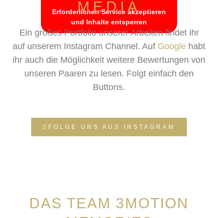
Erforderlichen Service akzeptieren
MEDIA
Erforderlichen Service akzeptieren
und Inhalte entsperren
und Inhalte entsperren
Ein großes Portfolio unserer Arbeiten findet ihr
auf unserem Instagram Channel. Auf
Google
habt
ihr auch die Möglichkeit weitere Bewertungen von
unseren Paaren zu lesen.
Folgt einfach den
Buttons.
FOLGE UNS AUS INSTAGRAM
DAS TEAM 3MOTION