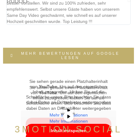
besser vorstellen. Wir sind zu 100% zufrieden, sehr
de
empfehlenswert. Selbst unsere Gäste haben von unserem
nu
Same Day Video geschwärmt, wie schnell es auf unserer
Hochzeit geschnitten wurde. Top Leistung !!!
MEHR BEWERTUNGEN AUF GOOGLE
LESEN
Sie sehen gerade einen Platzhalterinhalt
von
YouTube
. Um auf den eigentlichen
Sie sehen gerade einen Platzhalterinhalt
Inhalt zuzugreifen, klicken Sie auf die
von
YouTube
. Um auf den eigentlichen
Schaltfläche unten. Bitte beachten Sie, dass
Inhalt zuzugreifen, klicken Sie auf die
dabei Daten an Drittanbieter weitergegeben
Schaltfläche unten. Bitte beachten Sie, dass
werden.
dabei Daten an Drittanbieter weitergegeben
werden.
Mehr Informationen
Mehr Informationen
Inhalt entsperren
3MOTION SOCIAL
Inhalt entsperren